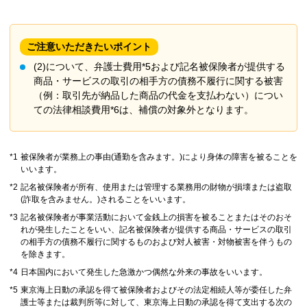
ご注意いただきたいポイント
(2)について、弁護士費用*5および記名被保険者が提供する
商品・サービスの取引の相手方の債務不履行に関する被害
（例：取引先が納品した商品の代金を支払わない）につい
ての法律相談費用*6は、補償の対象外となります。
*1
被保険者が業務上の事由(通勤を含みます。)により身体の障害を被ることを
いいます。
*2
記名被保険者が所有、使用または管理する業務用の財物が損壊または盗取
(詐取を含みません。)されることをいいます。
*3
記名被保険者が事業活動において金銭上の損害を被ることまたはそのおそ
れが発生したことをいい、記名被保険者が提供する商品・サービスの取引
の相手方の債務不履行に関するものおよび対人被害・対物被害を伴うもの
を除きます。
*4
日本国内において発生した急激かつ偶然な外来の事故をいいます。
*5
東京海上日動の承認を得て被保険者およびその法定相続人等が委任した弁
護士等または裁判所等に対して、東京海上日動の承認を得て支出する次の