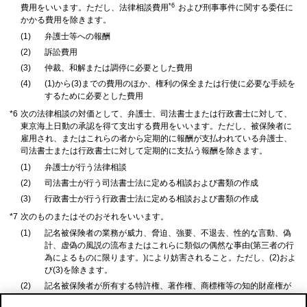
*6
費用をいいます。ただし、法律相談費用
および刑事事件に関する委任に
かかる費用を除きます。
(1)
弁護士等への報酬
(2)
訴訟費用
(3)
仲裁、和解または調停に必要とした費用
(4)
(1)から(3)までの費用のほか、権利の保全または行使に必要な手続を
するために必要とした費用
*6
次の法律相談の対価として、弁護士、司法書士または行政書士に対して、
東京海上日動の承認を得て支出する費用をいいます。ただし、被保険者に
雇用され、またはこれらの者から定期的に報酬が支払われている弁護士、
司法書士または行政書士に対して定期的に支払う報酬を除きます。
(1)
弁護士が行う法律相談
(2)
司法書士が行う司法書士法に定める相談および書類の作成
(3)
行政書士が行う行政書士法に定める相談および書類の作成
*7
次のものまたはそのおそれをいいます。
(1)
記名被保険者の業務が威力、脅迫、強要、不退去、性的な言動、偽
計、虚偽の風説の流布またはこれらに類似の偶然な事由(第三者の行
為によるものに限ります。)により妨害されること。ただし、(2)およ
び(3)を除きます。
(2)
記名被保険者が所有する特許権、著作権、商標権等の知的財産権が
侵害されること