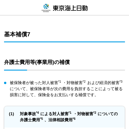
基本補償7
弁護士費用等(事業用)の補償
*1
*2
*3
被保険者が被った対人被害
・対物被害
および経済的被害
について、被保険者等が次の費用を負担することによって被る
損害に対して、保険金をお支払いする補償です。
*4
*1
*2
(1)
対象事故
による対人被害
・対物被害
についての
*5
*6
弁護士費用
、法律相談費用