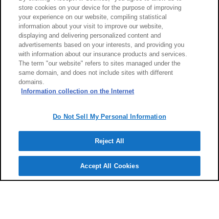
保険金の請求と支払い
store cookies on your device for the purpose of improving
your experience on our website, compiling statistical
information about your visit to improve our website,
displaying and delivering personalized content and
advertisements based on your interests, and providing you
with information about our insurance products and services.
The term "our website" refers to sites managed under the
same domain, and does not include sites with different
domains.
Information collection on the Internet
Do Not Sell My Personal Information
Reject All
Accept All Cookies
代理店に
よくあるご
質問
お客様
サポート
検索
相談予約