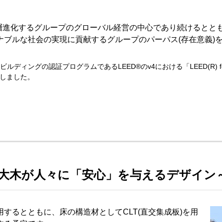
一層進化するグループのグローバル経営の中心であり続けるとと
ナブルな社会の実現に貢献するグループのパーパス(存在意義)
証プログラムであるLEED®のv4における「LEED(R) for Building Desi
得しました。
い大木が人々に「安心」を与えるデザイン
するとともに、床の構造材としてCLT(直交集成板)を用