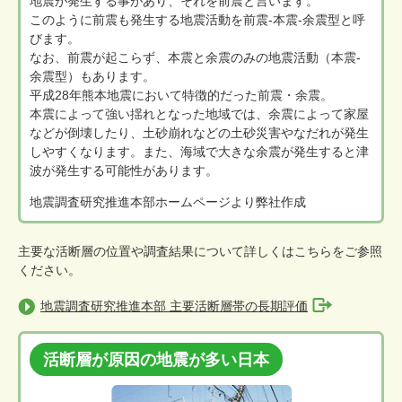
地震が発生する事があり、それを前震と言います。
このように前震も発生する地震活動を前震-本震-余震型と呼
びます。
なお、前震が起こらず、本震と余震のみの地震活動（本震-
余震型）もあります。
平成28年熊本地震において特徴的だった前震・余震。
本震によって強い揺れとなった地域では、余震によって家屋
などが倒壊したり、土砂崩れなどの土砂災害やなだれが発生
しやすくなります。また、海域で大きな余震が発生すると津
波が発生する可能性があります。
地震調査研究推進本部ホームページより弊社作成
主要な活断層の位置や調査結果について詳しくはこちらをご参照
ください。
地震調査研究推進本部 主要活断層帯の長期評価
活断層が原因の地震が多い日本