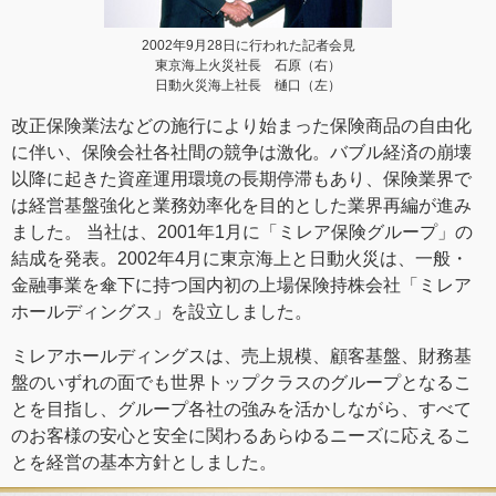
2002年9月28日に行われた記者会見
東京海上火災社長 石原（右）
日動火災海上社長 樋口（左）
改正保険業法などの施行により始まった保険商品の自由化
に伴い、保険会社各社間の競争は激化。バブル経済の崩壊
以降に起きた資産運用環境の長期停滞もあり、保険業界で
は経営基盤強化と業務効率化を目的とした業界再編が進み
ました。 当社は、2001年1月に「ミレア保険グループ」の
結成を発表。2002年4月に東京海上と日動火災は、一般・
金融事業を傘下に持つ国内初の上場保険持株会社「ミレア
ホールディングス」を設立しました。
ミレアホールディングスは、売上規模、顧客基盤、財務基
盤のいずれの面でも世界トップクラスのグループとなるこ
とを目指し、グループ各社の強みを活かしながら、すべて
のお客様の安心と安全に関わるあらゆるニーズに応えるこ
とを経営の基本方針としました。