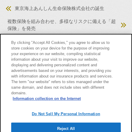
東京海上あんしん生命保険株式会社の誕生
複数保険を組み合わせ、多様なリスクに備える「超
保険」を発売
By clicking "Accept All Cookies," you agree to allow us to
store cookies on your device for the purpose of improving
東京海上日動の歴史TOPへ
your experience on our website, compiling statistical
information about your visit to improve our website,
displaying and delivering personalized content and
advertisements based on your interests, and providing you
with information about our insurance products and services.
ページの先頭へ
The term "our website" refers to sites managed under the
same domain, and does not include sites with different
domains.
サイトのご利用について
勧誘方針
Information collection on the Internet
個人情報のお取扱い
Do Not Sell My Personal Information
Reject All