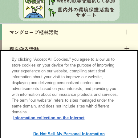
By clicking "Accept All Cookies," you agree to allow us to
store cookies on your device for the purpose of improving
your experience on our website, compiling statistical
information about your visit to improve our website,
「Green Gift」プロジェクトとは
displaying and delivering personalized content and
advertisements based on your interests, and providing you
with information about our insurance products and services.
お知らせ
The term "our website" refers to sites managed under the
same domain, and does not include sites with different
domains.
サイトのご利用について
勧誘方針
Information collection on the Internet
個人情報のお取扱い
Do Not Sell My Personal Information