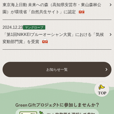
東京海上日動 未来への森（高知県安芸市・東山森林公
園）が環境省「自然共生サイト」に認定
2024.12.23
マングローブ
「第1回NIKKEIブルーオーシャン大賞」における「気候
変動部門賞」を受賞
お知らせ一覧
ペ