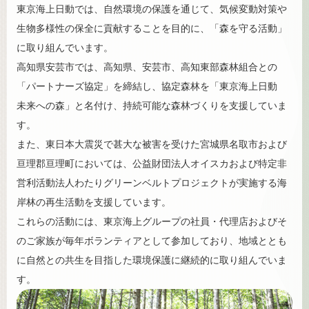
東京海上日動では、自然環境の保護を通じて、気候変動対策や
生物多様性の保全に貢献することを目的に、「森を守る活動」
に取り組んでいます。
高知県安芸市では、高知県、安芸市、高知東部森林組合との
「パートナーズ協定」を締結し、協定森林を「東京海上日動
未来への森」と名付け、持続可能な森林づくりを支援していま
す。
また、東日本大震災で甚大な被害を受けた宮城県名取市および
亘理郡亘理町においては、公益財団法人オイスカおよび特定非
営利活動法人わたりグリーンベルトプロジェクトが実施する海
岸林の再生活動を支援しています。
これらの活動には、東京海上グループの社員・代理店およびそ
のご家族が毎年ボランティアとして参加しており、地域ととも
に自然との共生を目指した環境保護に継続的に取り組んでいま
す。