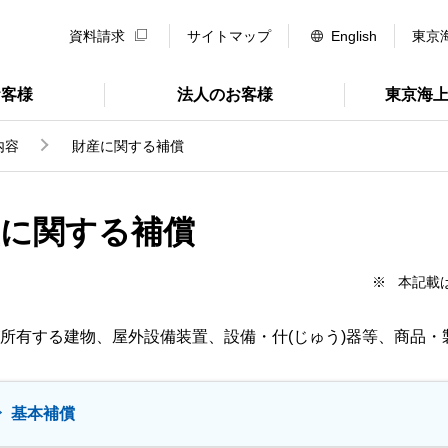
資料請求
サイトマップ
English
東京
お客様
法人のお客様
東京海
内容
財産に関する補償
産に関する補償
※
本記載
所有する建物、屋外設備装置、設備・什(じゅう)器等、商品
基本補償