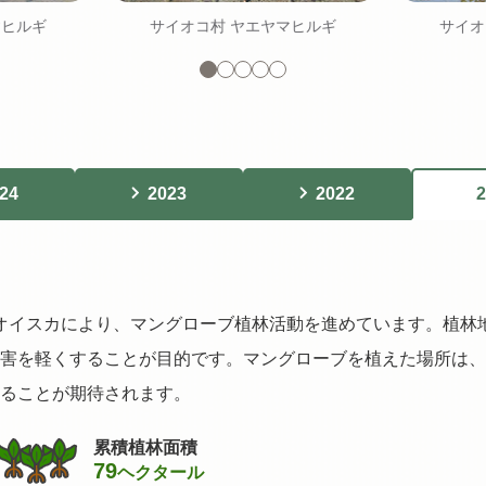
マヒルギ
サイオコ村 ヤエヤマヒルギ
サイオ
スライド1
スライド2
スライド3
スライド4
スライド5
24
2023
2022
2
GOオイスカにより、マングローブ植林活動を進めています。植
害を軽くすることが目的です。マングローブを植えた場所は、
ることが期待されます。
累積植林面積
79
ヘクタール