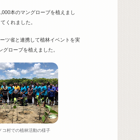
000本のマングローブを植えまし
してくれました。
ーツ省と連携して植林イベントを実
マングローブを植えました。
ノコ村での植林活動の様子