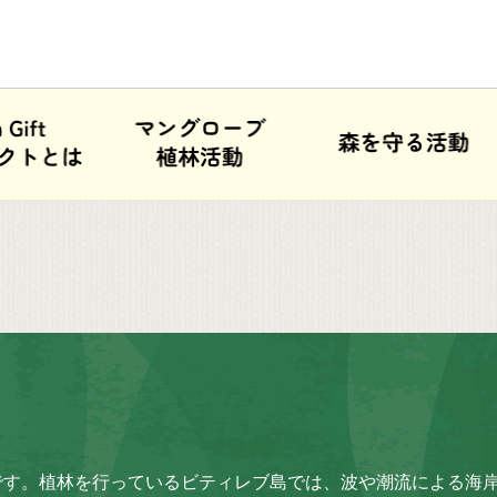
国です。植林を行っているビティレブ島では、波や潮流による海