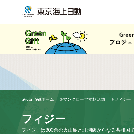
Green Giftホーム
マングローブ植林活動
フィジー
フィジー
フィジーは300余の火山島と珊瑚礁からなる共和