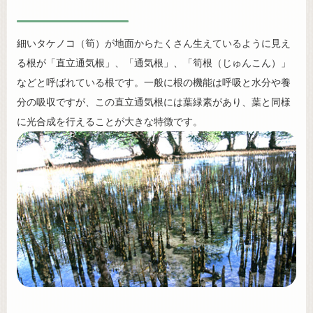
細いタケノコ（筍）が地面からたくさん生えているように見え
る根が「直立通気根」、「通気根」、「筍根（じゅんこん）」
などと呼ばれている根です。一般に根の機能は呼吸と水分や養
分の吸収ですが、この直立通気根には葉緑素があり、葉と同様
に光合成を行えることが大きな特徴です。