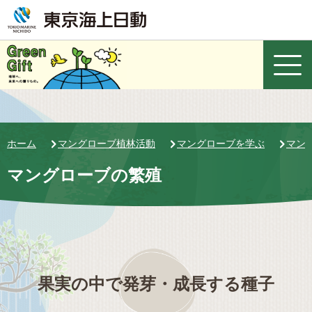
ホーム
マングローブ植林活動
マングローブを学ぶ
マン
マングローブの繁殖
果実の中で発芽・成長する種子