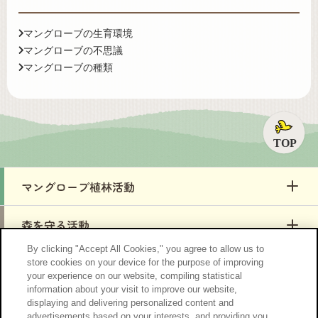
マングローブの生育環境
マングローブの不思議
マングローブの種類
ペ
By clicking "Accept All Cookies," you agree to allow us to
store cookies on your device for the purpose of improving
your experience on our website, compiling statistical
information about your visit to improve our website,
「Green Gift」プロジェクトとは
displaying and delivering personalized content and
advertisements based on your interests, and providing you