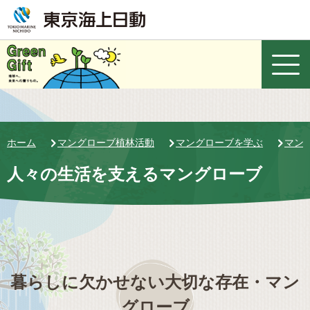
ホーム
マングローブ植林活動
マングローブを学ぶ
マン
人々の生活を支えるマングローブ
暮らしに欠かせない大切な存在・マン
グローブ