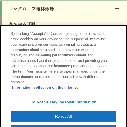
By clicking "Accept All Cookies," you agree to allow us to
store cookies on your device for the purpose of improving
your experience on our website, compiling statistical
information about your visit to improve our website,
「Green Gift」プロジェクトとは
displaying and delivering personalized content and
advertisements based on your interests, and providing you
with information about our insurance products and services.
お知らせ
The term "our website" refers to sites managed under the
same domain, and does not include sites with different
domains.
サイトのご利用について
勧誘方針
Information collection on the Internet
個人情報のお取扱い
Do Not Sell My Personal Information
Reject All