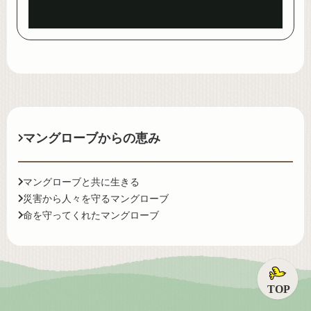
Video
マングローブからの恵み
マングローブと共に生きる
災害から人々を守るマングローブ
命を守ってくれたマングローブ
ペ