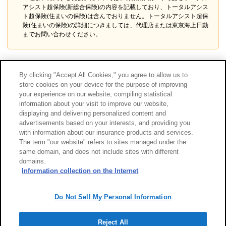
アシスト超保険(新総合保険)の内容を記載しており、トータルアシス
ト超保険(住まいの保険)は含んでおりません。トータルアシスト超保
険(住まいの保険)の詳細につきましては、代理店または東京海上日動
までお問い合わせください。
0125-GJ11-13010-202606
By clicking "Accept All Cookies," you agree to allow us to
募資25-AH27-007
store cookies on your device for the purpose of improving
your experience on our website, compiling statistical
information about your visit to improve our website,
displaying and delivering personalized content and
advertisements based on your interests, and providing you
with information about our insurance products and services.
The term "our website" refers to sites managed under the
same domain, and does not include sites with different
domains.
Information collection on the Internet
Do Not Sell My Personal Information
Reject All