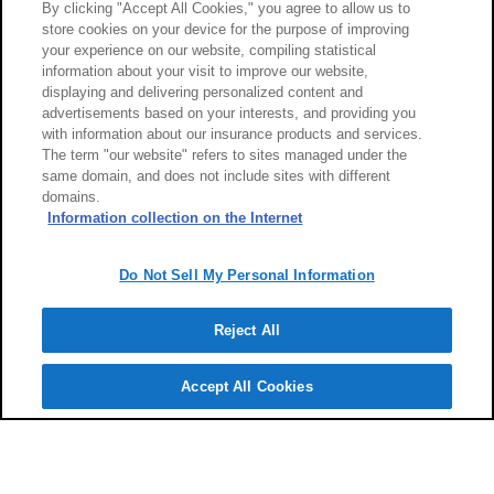
By clicking "Accept All Cookies," you agree to allow us to
0216-ER37-09020-202605
store cookies on your device for the purpose of improving
your experience on our website, compiling statistical
information about your visit to improve our website,
displaying and delivering personalized content and
advertisements based on your interests, and providing you
with information about our insurance products and services.
The term "our website" refers to sites managed under the
same domain, and does not include sites with different
domains.
Information collection on the Internet
Do Not Sell My Personal Information
Reject All
Accept All Cookies
代理店に
よくあるご
質問
お客様
サポート
検索
相談予約