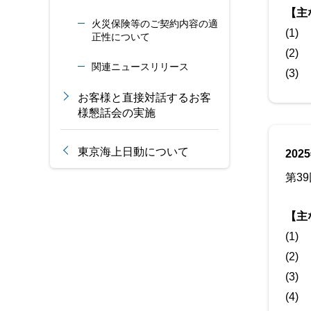
【主
火災保険等のご契約内容の適
(1)
正性について
(2)
関連ニュースリリース
(3)
お客様と直接対話するお客
様懇話会の実施
東京海上日動について
202
第3
【主
(1)
(2)
(3)
(4)