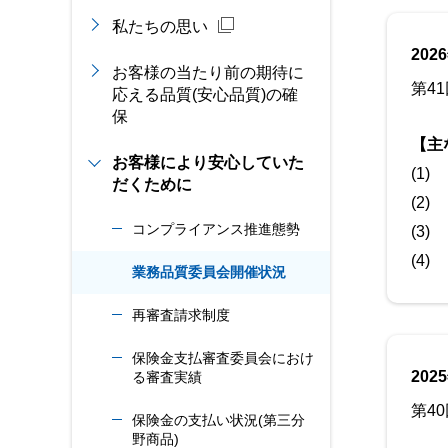
私たちの思い
202
お客様の当たり前の期待に
第4
応える品質(安心品質)の確
保
【主
お客様により安心していた
(1)
だくために
(2)
コンプライアンス推進態勢
(3)
(4)
業務品質委員会開催状況
再審査請求制度
保険金支払審査委員会におけ
202
る審査実績
第4
保険金の支払い状況(第三分
野商品)